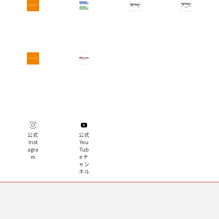
公式
公式
Inst
You
agra
Tub
m
e チ
ャン
ネル