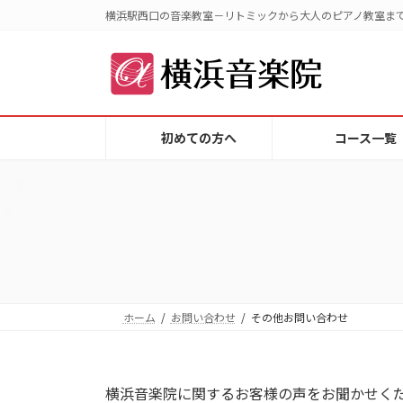
コ
ナ
横浜駅西口の音楽教室－リトミックから大人のピアノ教室ま
ン
ビ
テ
ゲ
ン
ー
ツ
シ
へ
ョ
初めての方へ
コース一覧
ス
ン
キ
に
ッ
移
プ
動
ホーム
お問い合わせ
その他お問い合わせ
横浜音楽院に関するお客様の声をお聞かせく