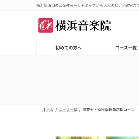
コ
ナ
横浜駅西口の音楽教室－リトミックから大人のピアノ教室ま
ン
ビ
テ
ゲ
ン
ー
ツ
シ
へ
ョ
初めての方へ
コース一覧
ス
ン
キ
に
ッ
移
プ
動
ホーム
コース一覧
保育士・幼稚園教員応援コース